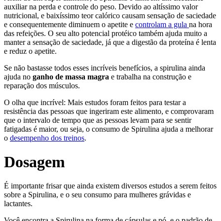
auxiliar na perda e controle do peso. Devido ao altíssimo valor
nutricional, e baixíssimo teor calórico causam sensação de saciedade
e consequentemente diminuem o apetite e
controlam a gula
na hora
das refeições. O seu alto potencial protéico também ajuda muito a
manter a sensação de saciedade, já que a digestão da proteína é lenta
e reduz o apetite.
Se não bastasse todos esses incríveis benefícios, a spirulina ainda
ajuda no
ganho de massa magra
e trabalha na construção e
reparação dos músculos.
O olha que incrível: Mais estudos foram feitos para testar a
resistência das pessoas que ingeriram este alimento, e comprovaram
que o intervalo de tempo que as pessoas levam para se sentir
fatigadas é maior, ou seja, o consumo de Spirulina ajuda a melhorar
o
desempenho dos treinos
.
Dosagem
É importante frisar que ainda existem diversos estudos a serem feitos
sobre a Spirulina, e o seu consumo para mulheres grávidas e
lactantes.
Você encontra a Spirulina na forma de cápsulas e pó, e o padrão de