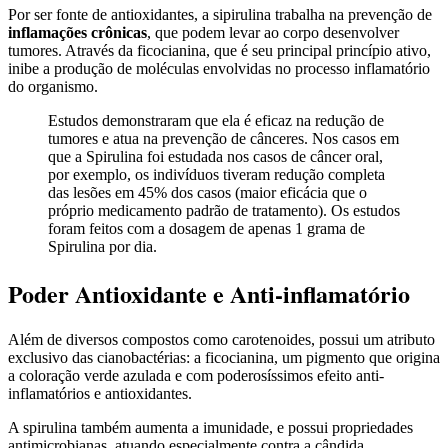
Por ser fonte de antioxidantes, a sipirulina trabalha na prevenção de
inflamações crônicas
, que podem levar ao corpo desenvolver
tumores. Através da ficocianina, que é seu principal princípio ativo,
inibe a produção de moléculas envolvidas no processo inflamatório
do organismo.
Estudos demonstraram que ela é eficaz na redução de
tumores e atua na prevenção de cânceres. Nos casos em
que a Spirulina foi estudada nos casos de câncer oral,
por exemplo, os indivíduos tiveram redução completa
das lesões em 45% dos casos (maior eficácia que o
próprio medicamento padrão de tratamento). Os estudos
foram feitos com a dosagem de apenas 1 grama de
Spirulina por dia.
Poder Antioxidante e Anti-inflamatório
Além de diversos compostos como carotenoides, possui um atributo
exclusivo das cianobactérias: a ficocianina, um pigmento que origina
a coloração verde azulada e com poderosíssimos efeito anti-
inflamatórios e antioxidantes.
A spirulina também aumenta a imunidade, e possui propriedades
antimicrobianas, atuando especialmente contra a cândida.