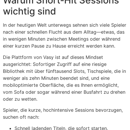
Warum Short‑Hit Sessions
wichtig sind
In der heutigen Welt unterwegs sehnen sich viele Spieler
nach einer schnellen Flucht aus dem Alltag—etwas, das
in wenigen Minuten zwischen Meetings oder während
einer kurzen Pause zu Hause erreicht werden kann.
Die Plattform von Vasy ist auf dieses Mindset
ausgerichtet: Sofortiger Zugriff auf eine riesige
Bibliothek mit über fünftausend Slots, Tischspiele, die in
weniger als zehn Minuten beendet sind, und eine
mobiloptimierte Oberfläche, die es Ihnen ermöglicht,
vom Sofa oder sogar während einer Busfahrt zu drehen
oder zu wetten.
Spieler, die kurze, hochintensive Sessions bevorzugen,
suchen oft nach:
Schnell ladenden Titeln, die sofort starten.