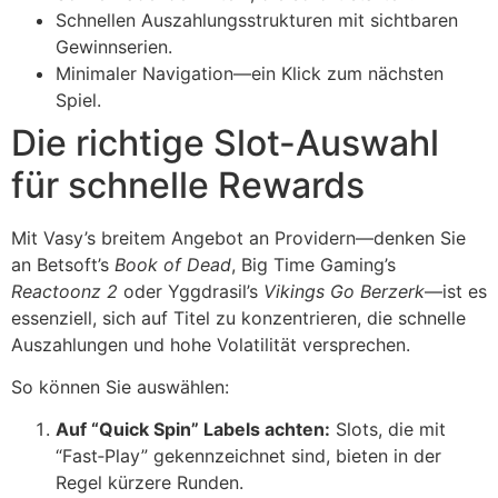
Schnellen Auszahlungsstrukturen mit sichtbaren
Gewinnserien.
Minimaler Navigation—ein Klick zum nächsten
Spiel.
Die richtige Slot-Auswahl
für schnelle Rewards
Mit Vasy’s breitem Angebot an Providern—denken Sie
an Betsoft’s
Book of Dead
, Big Time Gaming’s
Reactoonz 2
oder Yggdrasil’s
Vikings Go Berzerk
—ist es
essenziell, sich auf Titel zu konzentrieren, die schnelle
Auszahlungen und hohe Volatilität versprechen.
So können Sie auswählen:
Auf “Quick Spin” Labels achten:
Slots, die mit
“Fast‑Play” gekennzeichnet sind, bieten in der
Regel kürzere Runden.