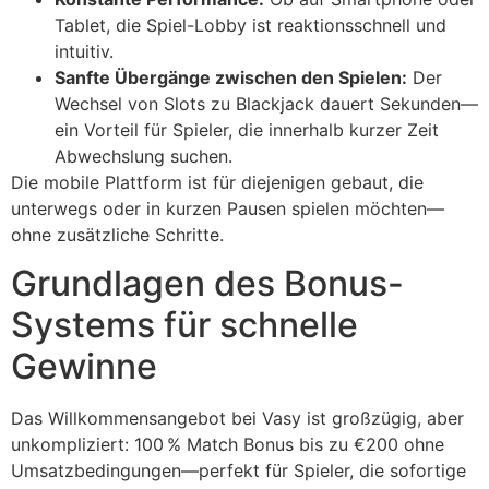
Tablet, die Spiel-Lobby ist reaktionsschnell und
intuitiv.
Sanfte Übergänge zwischen den Spielen:
Der
Wechsel von Slots zu Blackjack dauert Sekunden—
ein Vorteil für Spieler, die innerhalb kurzer Zeit
Abwechslung suchen.
Die mobile Plattform ist für diejenigen gebaut, die
unterwegs oder in kurzen Pausen spielen möchten—
ohne zusätzliche Schritte.
Grundlagen des Bonus-
Systems für schnelle
Gewinne
Das Willkommensangebot bei Vasy ist großzügig, aber
unkompliziert: 100 % Match Bonus bis zu €200 ohne
Umsatzbedingungen—perfekt für Spieler, die sofortige