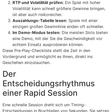
RTP und Volatilität prüfen:
Ein Spiel mit hoher
Volatilität kann schnell größere Gewinne bringen,
ist aber auch risikoreicher.
Auszahlungs-Tabelle lesen:
Spiele mit einer
einzigen großen Gewinnlinie enden oft schneller.
Im Demo-Modus testen:
Die meisten Slots bieten
eine Demo, mit der Sie die Geschwindigkeit vor
echtem Einsatz ausprobieren können.
Diese Pre‑Play-Checkliste stellt die Zeit in den
Vordergrund und ermöglicht es Ihnen, direkt ins
Geschehen einzutauchen.
Der
Entscheidungsrhythmus
einer Rapid Session
Eine schnelle Session dreht sich um Timing-
Entscheidungen in Bruchteilen von Sekunden. Sie setzen