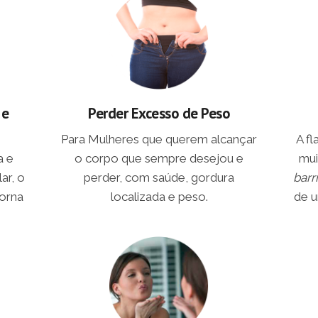
 e
Perder Excesso de Peso
Para Mulheres que querem alcançar
A f
a e
o corpo que sempre desejou e
mui
ar, o
perder, com saúde, gordura
barr
torna
localizada e peso.
de u