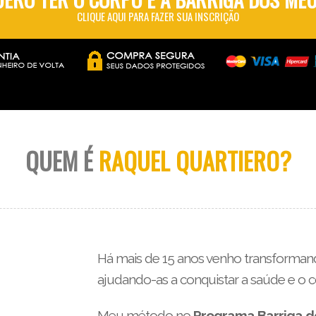
CLIQUE AQUI PARA FAZER SUA INSCRIÇÃO
QUEM É
RAQUEL QUARTIERO?
Há mais de 15 anos venho transformand
ajudando-as a conquistar a saúde e o
Meu método no
Programa Barriga d