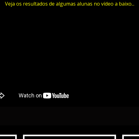
Veja os resultados de algumas alunas no vídeo a baixo...
QUERO TER O CORPO E A BARRIGA DOS ME
CLIQUE AQUI PARA FAZER SUA INSCRIÇÃO