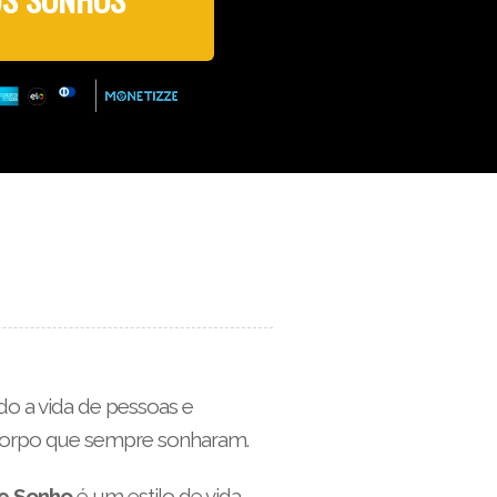
o a vida de pessoas e
 corpo que sempre sonharam.
e Sonho
é um estilo de vida