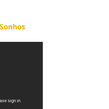
ue Você Precisa
 Sonhos
undos para carregar...