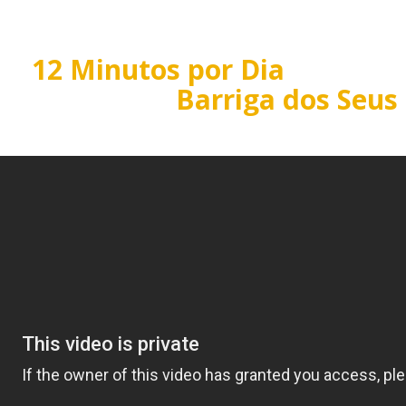
ue
12 Minutos por Dia
é Tudo q
er o Corpo e a
Barriga dos Seus
m esteja ligado. Esta apresentação pode demorar até 10 seg