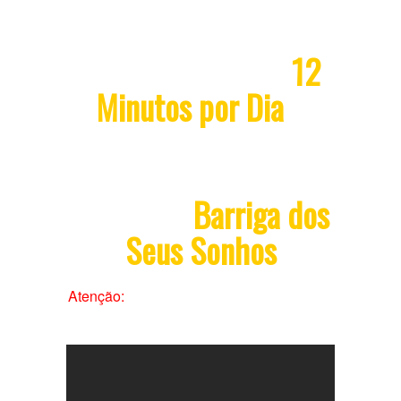
Descubra Porque
12
Minutos por Dia
é
Tudo que Você
Precisa Para Ter o
Corpo e a
Barriga dos
Seus Sonhos
Atenção:
Assista este vídeo agora mesmo
antes que ela saia do ar.