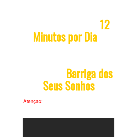
Descubra Porque
12
Minutos por Dia
é
Tudo que Você
Precisa Para Ter o
Corpo e a
Barriga dos
Seus Sonhos
Atenção:
Assista este vídeo agora mesmo
antes que ela saia do ar.