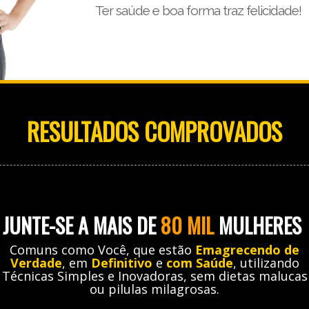
Ter saúde e boa forma traz felicidade!
RESULTADOS COMPROVADOS
JUNTE-SE A MAIS DE
80
MIL
MULHERES
Comuns como Você, que estão
Emagrecendo de
Verdade
, em
Definitivo
e
com Saúde
, utilizando
Técnicas Simples e Inovadoras, sem dietas malucas
ou pilulas milagrosas.