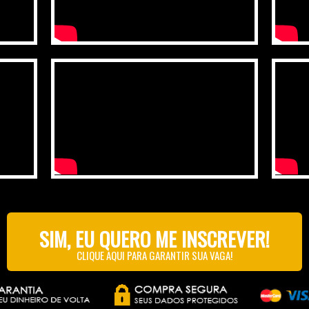
SIM, EU QUERO ME INSCREVER!
CLIQUE AQUI PARA GARANTIR SUA VAGA!