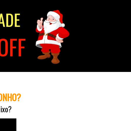
SONHO?
baixo?