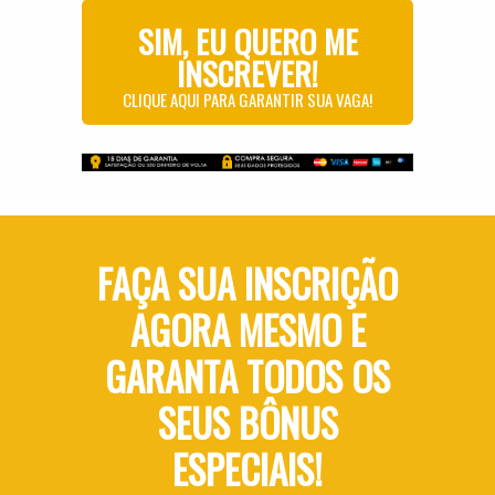
SIM, EU QUERO ME
INSCREVER!
CLIQUE AQUI PARA GARANTIR SUA VAGA!
FAÇA SUA INSCRIÇÃO
AGORA MESMO E
GARANTA TODOS OS
SEUS BÔNUS
ESPECIAIS!