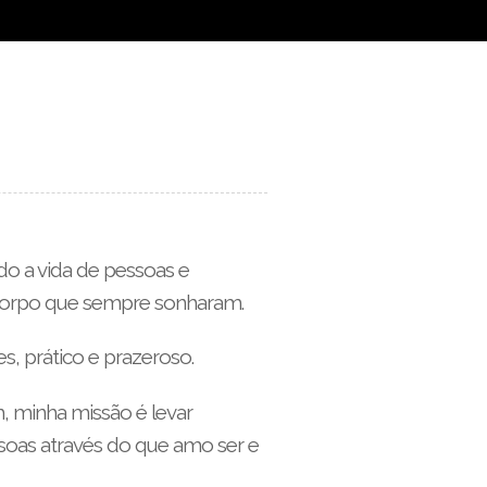
o a vida de pessoas e
 corpo que sempre sonharam.
, prático e prazeroso.
, minha missão é levar
soas através do que amo ser e