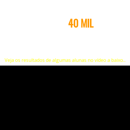
UNTE-SE A MAIS DE
40
MIL
MULHER
, que estão
Emagrecendo de Verdade
, 
o Técnicas Simples e Inovadoras, sem dietas
milagrosas.
Veja os resultados de algumas alunas no vídeo a baixo...