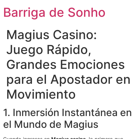
Ir
Barriga de Sonho
para
o
conteúdo
Magius Casino:
Juego Rápido,
Grandes Emociones
para el Apostador en
Movimiento
1. Inmersión Instantánea en
el Mundo de Magius