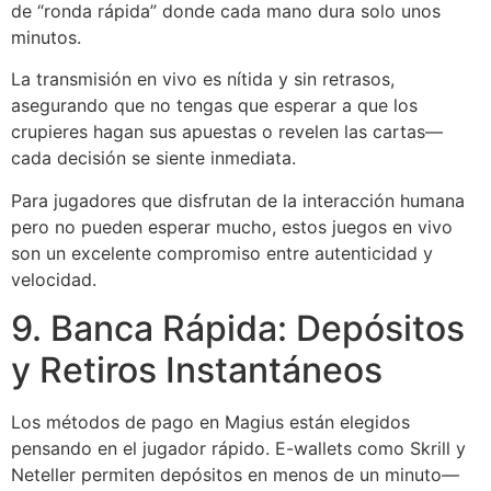
de “ronda rápida” donde cada mano dura solo unos
minutos.
La transmisión en vivo es nítida y sin retrasos,
asegurando que no tengas que esperar a que los
crupieres hagan sus apuestas o revelen las cartas—
cada decisión se siente inmediata.
Para jugadores que disfrutan de la interacción humana
pero no pueden esperar mucho, estos juegos en vivo
son un excelente compromiso entre autenticidad y
velocidad.
9. Banca Rápida: Depósitos
y Retiros Instantáneos
Los métodos de pago en Magius están elegidos
pensando en el jugador rápido. E-wallets como Skrill y
Neteller permiten depósitos en menos de un minuto—