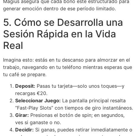
Magius asegura que cada bono esté estructurado para
generar emoción dentro de ese período limitado.
5. Cómo se Desarrolla una
Sesión Rápida en la Vida
Real
Imagina esto: estás en tu descanso para almorzar en el
trabajo, navegando en tu teléfono mientras esperas que
tu café se prepare.
Deposit:
Pasas tu tarjeta—solo unos toques—y
recargas €20.
Seleccionar Juego:
La pantalla principal resalta
“Fast‑Play Slots” con tiempos de giro instantáneos.
Girar:
Presionas el botón de spin; en segundos,
ves si ganaste o no.
Decidir:
Si ganas, puedes retirar inmediatamente o