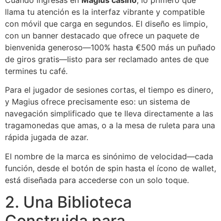
Cuando ingresas en
Magius casino
, lo primero que
llama tu atención es la interfaz vibrante y compatible
con móvil que carga en segundos. El diseño es limpio,
con un banner destacado que ofrece un paquete de
bienvenida generoso—100% hasta €500 más un puñado
de giros gratis—listo para ser reclamado antes de que
termines tu café.
Para el jugador de sesiones cortas, el tiempo es dinero,
y Magius ofrece precisamente eso: un sistema de
navegación simplificado que te lleva directamente a las
tragamonedas que amas, o a la mesa de ruleta para una
rápida jugada de azar.
El nombre de la marca es sinónimo de velocidad—cada
función, desde el botón de spin hasta el ícono de wallet,
está diseñada para accederse con un solo toque.
2. Una Biblioteca
Construida para