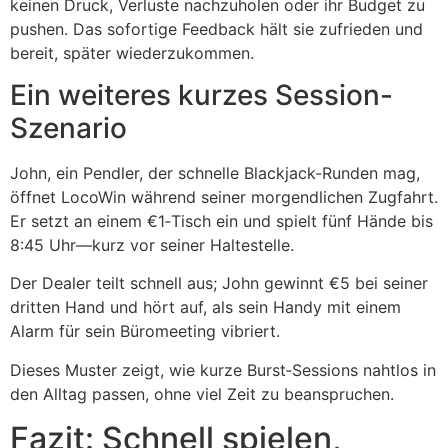
keinen Druck, Verluste nachzuholen oder ihr Budget zu
pushen. Das sofortige Feedback hält sie zufrieden und
bereit, später wiederzukommen.
Ein weiteres kurzes Session-
Szenario
John, ein Pendler, der schnelle Blackjack-Runden mag,
öffnet LocoWin während seiner morgendlichen Zugfahrt.
Er setzt an einem €1‑Tisch ein und spielt fünf Hände bis
8:45 Uhr—kurz vor seiner Haltestelle.
Der Dealer teilt schnell aus; John gewinnt €5 bei seiner
dritten Hand und hört auf, als sein Handy mit einem
Alarm für sein Büromeeting vibriert.
Dieses Muster zeigt, wie kurze Burst‑Sessions nahtlos in
den Alltag passen, ohne viel Zeit zu beanspruchen.
Fazit: Schnell spielen,