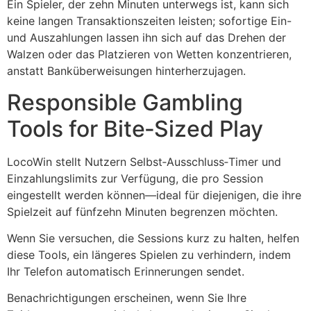
Ein Spieler, der zehn Minuten unterwegs ist, kann sich
keine langen Transaktionszeiten leisten; sofortige Ein-
und Auszahlungen lassen ihn sich auf das Drehen der
Walzen oder das Platzieren von Wetten konzentrieren,
anstatt Banküberweisungen hinterherzujagen.
Responsible Gambling
Tools for Bite‑Sized Play
LocoWin stellt Nutzern Selbst‑Ausschluss‑Timer und
Einzahlungslimits zur Verfügung, die pro Session
eingestellt werden können—ideal für diejenigen, die ihre
Spielzeit auf fünfzehn Minuten begrenzen möchten.
Wenn Sie versuchen, die Sessions kurz zu halten, helfen
diese Tools, ein längeres Spielen zu verhindern, indem
Ihr Telefon automatisch Erinnerungen sendet.
Benachrichtigungen erscheinen, wenn Sie Ihre