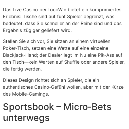
Das Live Casino bei LocoWin bietet ein komprimiertes
Erlebnis: Tische sind auf fünf Spieler begrenzt, was
bedeutet, dass Sie schneller an der Reihe sind und das
Ergebnis zügiger geliefert wird.
Stellen Sie sich vor, Sie sitzen an einem virtuellen
Poker‑Tisch, setzen eine Wette auf eine einzelne
Blackjack‑Hand; der Dealer legt im Nu eine Pik-Ass auf
den Tisch—kein Warten auf Shuffle oder andere Spieler,
die fertig werden.
Dieses Design richtet sich an Spieler, die ein
authentisches Casino‑Gefühl wollen, aber mit der Kürze
des Mobile-Gamings.
Sportsbook – Micro‑Bets
unterwegs