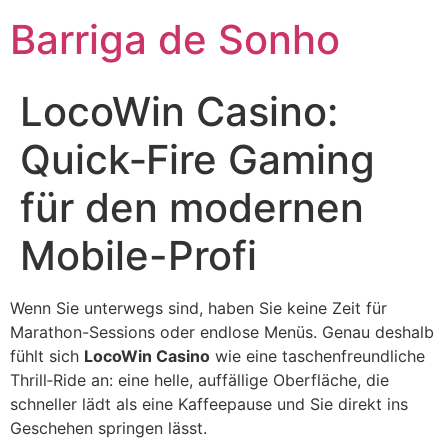
Ir
Barriga de Sonho
para
o
conteúdo
LocoWin Casino:
Quick‑Fire Gaming
für den modernen
Mobile-Profi
Wenn Sie unterwegs sind, haben Sie keine Zeit für
Marathon-Sessions oder endlose Menüs. Genau deshalb
fühlt sich
LocoWin Casino
wie eine taschenfreundliche
Thrill‑Ride an: eine helle, auffällige Oberfläche, die
schneller lädt als eine Kaffeepause und Sie direkt ins
Geschehen springen lässt.