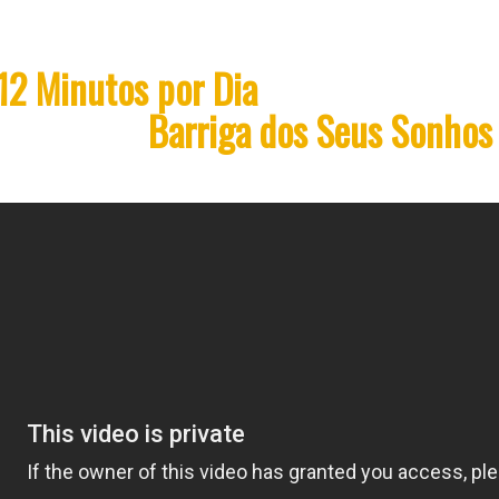
12 Minutos por Dia
é Tudo que Você 
Corpo e a
Barriga dos Seus Sonhos
m esteja ligado. Esta apresentação pode demorar até 10 seg