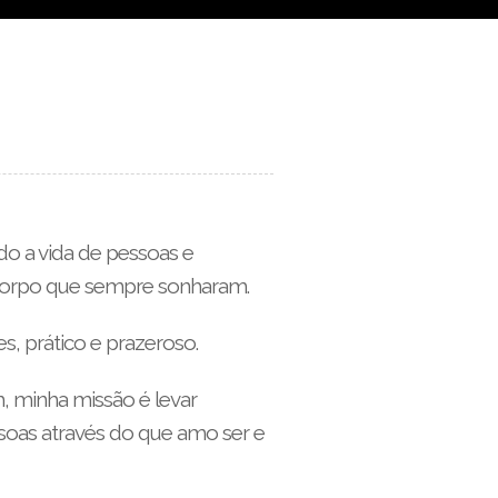
o a vida de pessoas e
 corpo que sempre sonharam.
, prático e prazeroso.
, minha missão é levar
soas através do que amo ser e