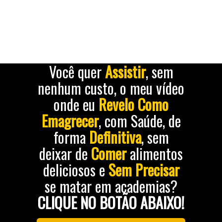
e a Barriga dos Sonhos, e ser a
melhor versão de si mesma.
Você quer
Assistir
, sem
nenhum custo, o meu vídeo
onde eu
Revelo Como
Emagrecer
, com Saúde, de
forma
Definitiva
, sem
deixar de
Comer
alimentos
deliciosos e
Sem Precisar
se matar em academias?
CLIQUE NO BOTÃO ABAIXO!