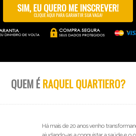
SIM, EU QUERO ME INSCREVER!
CLIQUE AQUI PARA GARANTIR SUA VAGA!
QUEM É
RAQUEL QUARTIERO?
Há mais de 20 anos venho transforman
ajudando-as a conquistar a saúde e o