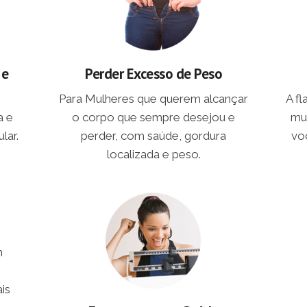
 e
Perder Excesso de Peso
Para Mulheres que querem alcançar
A f
a e
o corpo que sempre desejou e
mu
lar.
perder, com saúde, gordura
vo
localizada e peso.
m
is